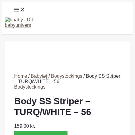
Gå
MAIN
til
MENU
indholdet
Søg
Home
/
Babytøj
/
Bodystockings
/ Body SS Striper
– TURQ/WHITE – 56
Bodystockings
Body SS Striper –
TURQ/WHITE – 56
159,00
kr.