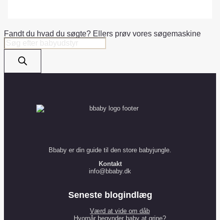
Fandt du hvad du søgte? Ellers prøv vores søgemaskine
Products
search
Bbaby er din guide til den store babyjungle.
Kontakt
info@bbaby.dk
Seneste blogindlæg
Værd at vide om dåb
Hvornår begynder baby at grine?