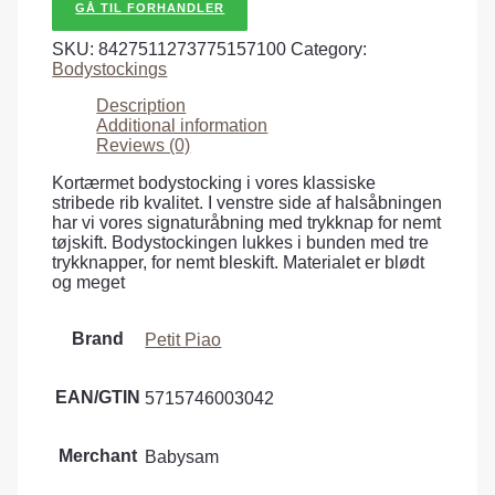
GÅ TIL FORHANDLER
SKU:
8427511273775157100
Category:
Bodystockings
Description
Additional information
Reviews (0)
Kortærmet bodystocking i vores klassiske
stribede rib kvalitet. I venstre side af halsåbningen
har vi vores signaturåbning med trykknap for nemt
tøjskift. Bodystockingen lukkes i bunden med tre
trykknapper, for nemt bleskift. Materialet er blødt
og meget
Brand
Petit Piao
EAN/GTIN
5715746003042
Merchant
Babysam