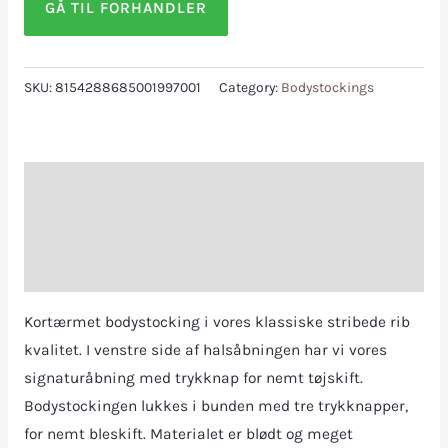
GÅ TIL FORHANDLER
SKU:
8154288685001997001
Category:
Bodystockings
Description
Additional information
Reviews (0)
Kortærmet bodystocking i vores klassiske stribede rib
kvalitet. I venstre side af halsåbningen har vi vores
signaturåbning med trykknap for nemt tøjskift.
Bodystockingen lukkes i bunden med tre trykknapper,
for nemt bleskift. Materialet er blødt og meget