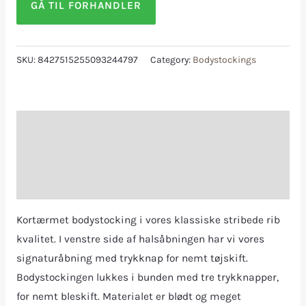
GÅ TIL FORHANDLER
SKU:
8427515255093244797
Category:
Bodystockings
Description
Additional information
Reviews (0)
Kortærmet bodystocking i vores klassiske stribede rib
kvalitet. I venstre side af halsåbningen har vi vores
signaturåbning med trykknap for nemt tøjskift.
Bodystockingen lukkes i bunden med tre trykknapper,
for nemt bleskift. Materialet er blødt og meget