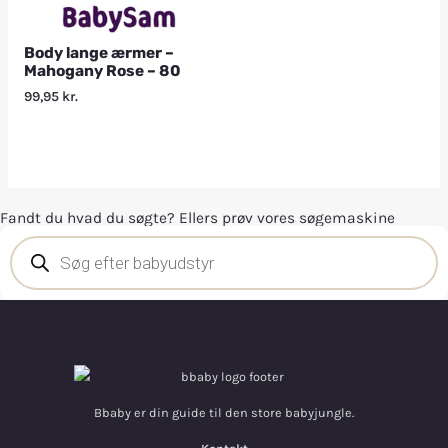
Body lange ærmer –
Mahogany Rose – 80
99,95
kr.
Fandt du hvad du søgte? Ellers prøv vores søgemaskine
Bbaby er din guide til den store babyjungle.