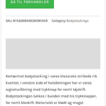
GÅ TIL FORHANDLER
SKU:
8154288446391061459
Category:
Bodystockings
Description
Additional information
Reviews (0)
Kortærmet bodystocking i vores klassiske stribede rib
kvalitet. I venstre side af halsåbningen har vi vores
signaturåbning med trykknap for nemt tøjskift.
Bodystockingen lukkes i bunden med tre trykknapper,
for nemt bleskift. Materialet er blødt og meget