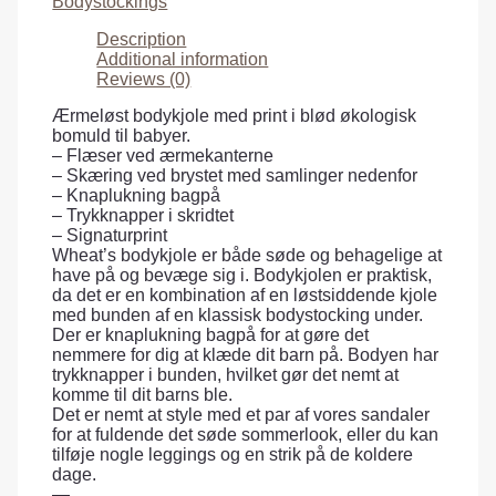
Bodystockings
Description
Additional information
Reviews (0)
Ærmeløst bodykjole med print i blød økologisk
bomuld til babyer.
– Flæser ved ærmekanterne
– Skæring ved brystet med samlinger nedenfor
– Knaplukning bagpå
– Trykknapper i skridtet
– Signaturprint
Wheat’s bodykjole er både søde og behagelige at
have på og bevæge sig i. Bodykjolen er praktisk,
da det er en kombination af en løstsiddende kjole
med bunden af en klassisk bodystocking under.
Der er knaplukning bagpå for at gøre det
nemmere for dig at klæde dit barn på. Bodyen har
trykknapper i bunden, hvilket gør det nemt at
komme til dit barns ble.
Det er nemt at style med et par af vores sandaler
for at fuldende det søde sommerlook, eller du kan
tilføje nogle leggings og en strik på de koldere
dage.
—