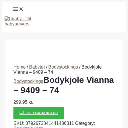
Gå
MAIN
til
MENU
indholdet
Søg
Home
/
Babytøj
/
Bodystockings
/ Bodykjole
Vianna – 9409 – 74
Bodykjole Vianna
Bodystockings
– 9409 – 74
299,95
kr.
GÅ TIL FORHANDLER
SKU:
8792672841441486311
Category: