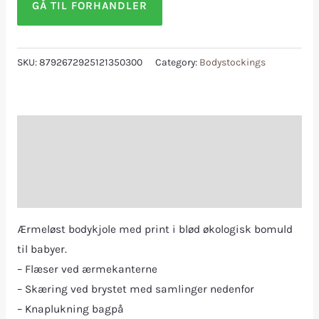
GÅ TIL FORHANDLER
SKU:
8792672925121350300
Category:
Bodystockings
Description
Additional information
Reviews (0)
Ærmeløst bodykjole med print i blød økologisk bomuld
til babyer.
– Flæser ved ærmekanterne
– Skæring ved brystet med samlinger nedenfor
– Knaplukning bagpå