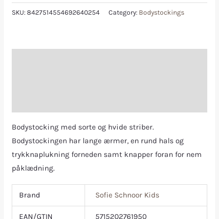
SKU:
8427514554692640254
Category:
Bodystockings
Description
Additional information
Reviews (0)
Bodystocking med sorte og hvide striber.
Bodystockingen har lange ærmer, en rund hals og
trykknaplukning forneden samt knapper foran for nem
påklædning.
Brand
Sofie Schnoor Kids
EAN/GTIN
5715202761950