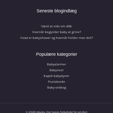
Seneste blogindlæg
Værd at vide om dåb
Hvornår begynder baby at grine?
Hvad er babyshower og hvornår holder man det?
Populære kategorier
Babyalarmer
Babynest
Kapok babydyner
Pusleborde
Baby-ordbog
© 2026 bbaby. Der tages forbehold for prisfejl