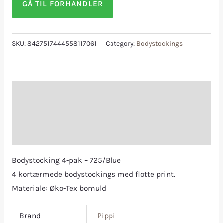
GÅ TIL FORHANDLER
SKU:
8427517444558117061
Category:
Bodystockings
Description
Additional information
Reviews (0)
Bodystocking 4-pak – 725/Blue
4 kortærmede bodystockings med flotte print.
Materiale: Øko-Tex bomuld
Brand
Pippi