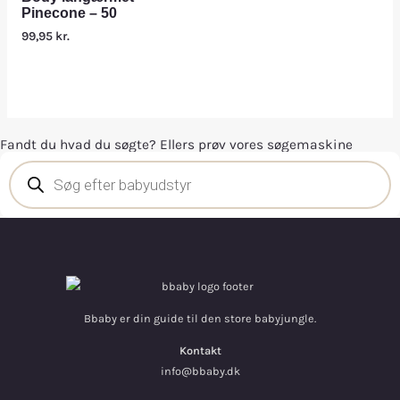
Pinecone – 50
99,95
kr.
Fandt du hvad du søgte? Ellers prøv vores søgemaskine
Bbaby er din guide til den store babyjungle.
Kontakt
info@bbaby.dk