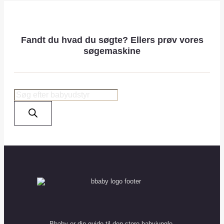
Fandt du hvad du søgte? Ellers prøv vores
søgemaskine
Products
search
Bbaby er din guide til den store babyjungle.