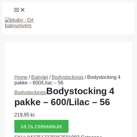
Gå
MAIN
til
MENU
indholdet
Søg
Home
/
Babytøj
/
Bodystockings
/ Bodystocking 4
pakke – 600/Lilac – 56
Bodystocking 4
Bodystockings
pakke – 600/Lilac – 56
219,95
kr.
GÅ TIL FORHANDLER