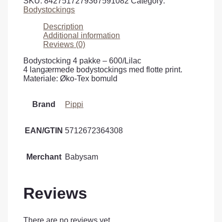
SKU:
8427517279367591082
Category:
Bodystockings
Description
Additional information
Reviews (0)
Bodystocking 4 pakke – 600/Lilac
4 langærmede bodystockings med flotte print.
Materiale: Øko-Tex bomuld
Brand
Pippi
EAN/GTIN
5712672364308
Merchant
Babysam
Reviews
There are no reviews yet.