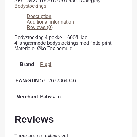
SKU:
8427518201009769365
Category:
Bodystockings
Description
Additional information
Reviews (0)
Bodystocking 4 pakke – 600/Lilac
4 langærmede bodystockings med flotte print.
Materiale: Øko-Tex bomuld
Brand
Pippi
EAN/GTIN
5712672364346
Merchant
Babysam
Reviews
There are no reviews yet.