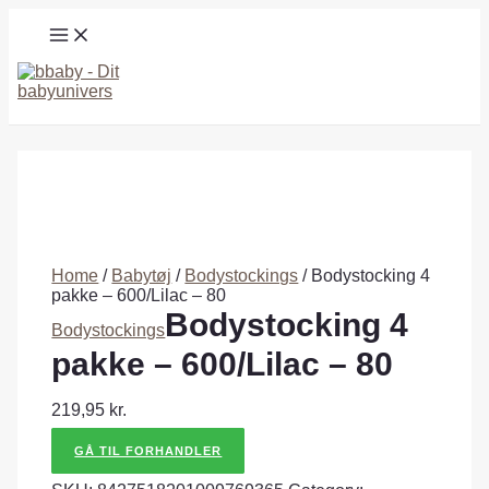
Gå
MAIN
til
MENU
indholdet
Søg
Home
/
Babytøj
/
Bodystockings
/ Bodystocking 4
pakke – 600/Lilac – 80
Bodystocking 4
Bodystockings
pakke – 600/Lilac – 80
219,95
kr.
GÅ TIL FORHANDLER