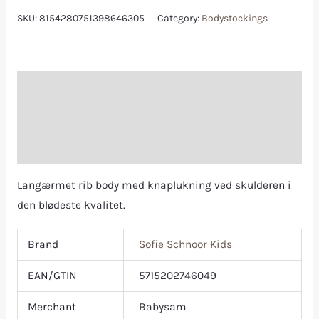
SKU:
8154280751398646305
Category:
Bodystockings
Description
Additional information
Reviews (0)
Langærmet rib body med knaplukning ved skulderen i
den blødeste kvalitet.
Brand
Sofie Schnoor Kids
EAN/GTIN
5715202746049
Merchant
Babysam