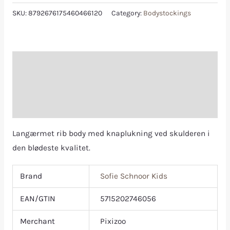
SKU:
8792676175460466120
Category:
Bodystockings
Description
Additional information
Reviews (0)
Langærmet rib body med knaplukning ved skulderen i
den blødeste kvalitet.
Brand
Sofie Schnoor Kids
EAN/GTIN
5715202746056
Merchant
Pixizoo