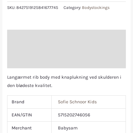
SKU:
8427519125841677745
Category:
Bodystockings
Description
Additional information
Reviews (0)
Langærmet rib body med knaplukning ved skulderen i
den blødeste kvalitet.
Brand
Sofie Schnoor Kids
EAN/GTIN
5715202746056
Merchant
Babysam