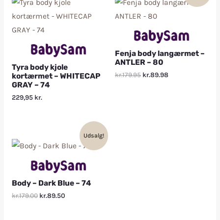
Fenja body langærmet –
ANTLER – 80
Tyra body kjole
kr.179.95
kr.89.98
kortærmet – WHITECAP
GRAY – 74
229,95
kr.
Udsalg!
Body – Dark Blue – 74
kr.179.00
kr.89.50