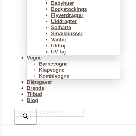
Babyhuer
Bodystockings
Flyverdragter
Ulddragter
Solhatte
Smækbukser
Vanter
Uldtøj
UV tøj
Vogne
Barnevogne
Klapvogne
Kombivogne
Dåbsgaver
Brands
Tilbud
Blog
Products
search