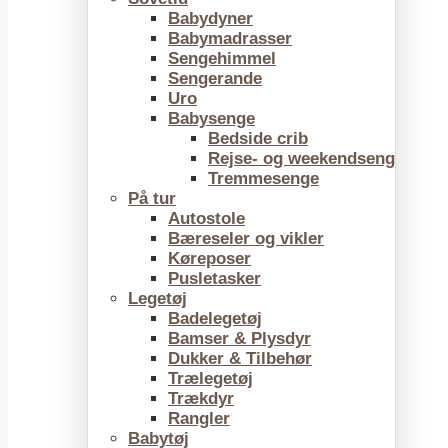
Babydyner
Babymadrasser
Sengehimmel
Sengerande
Uro
Babysenge
Bedside crib
Rejse- og weekendseng
Tremmesenge
På tur
Autostole
Bæreseler og vikler
Køreposer
Pusletasker
Legetøj
Badelegetøj
Bamser & Plysdyr
Dukker & Tilbehør
Trælegetøj
Trækdyr
Rangler
Babytøj