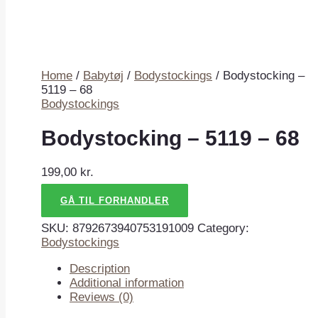
Home
/
Babytøj
/
Bodystockings
/ Bodystocking –
5119 – 68
Bodystockings
Bodystocking – 5119 – 68
199,00
kr.
GÅ TIL FORHANDLER
SKU:
8792673940753191009
Category:
Bodystockings
Description
Additional information
Reviews (0)