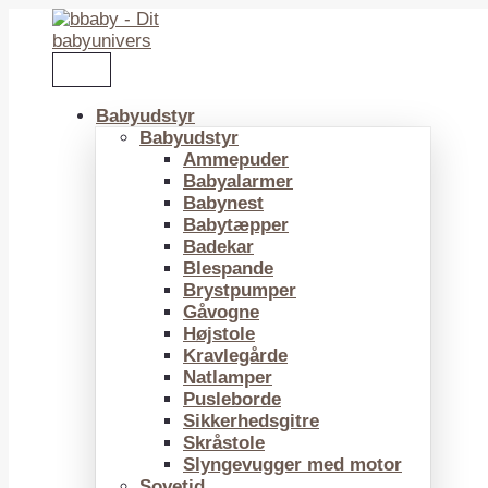
Gå
til
indholdet
Babyudstyr
Babyudstyr
Ammepuder
Babyalarmer
Babynest
Babytæpper
Badekar
Blespande
Brystpumper
Gåvogne
Højstole
Kravlegårde
Natlamper
Pusleborde
Sikkerhedsgitre
Skråstole
Slyngevugger med motor
Sovetid