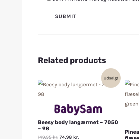
Related products
Udsalg!
Beesy body langærmet – 7050
– 98
Pinea
149,95
kr.
74,98
kr.
flæse