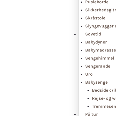
Pusleborde
Sikkerhedsgit
Skråstole
Slyngevugger
Sovetid
Babydyner
Babymadrasse
Sengehimmel
Sengerande
Uro
Babysenge
Bedside cri
Rejse- og 
Tremmesen
På tur