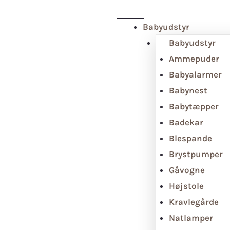
Babyudstyr
Babyudstyr
Ammepuder
Babyalarmer
Babynest
Babytæpper
Badekar
Blespande
Brystpumper
Gåvogne
Højstole
Kravlegårde
Natlamper