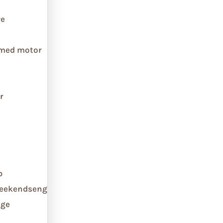
re
 med motor
r
b
weekendseng
ge