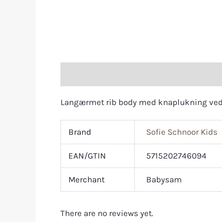
Description
Additional information
R
Langærmet rib body med knaplukning ved s
Brand
Sofie Schnoor Kids
EAN/GTIN
5715202746094
Merchant
Babysam
There are no reviews yet.