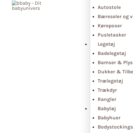
Autostole
Bæreseler og v
Køreposer
Pusletasker
Legetøj
Badelegetøj
Bamser & Plys
Dukker & Tilb
Trælegetøj
Trækdyr
Rangler
Babytøj
Babyhuer
Bodystockings