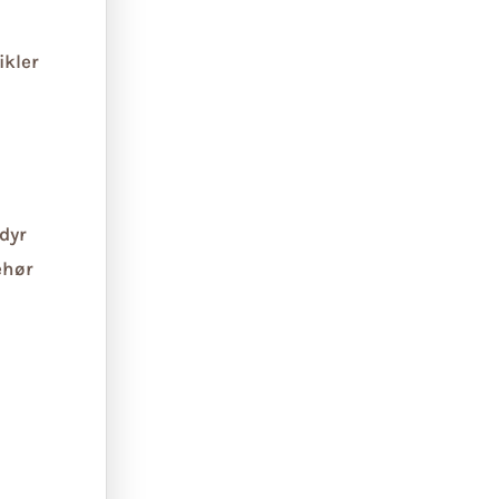
ikler
dyr
ehør