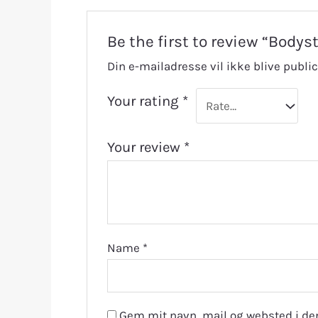
Be the first to review “Bodys
Din e-mailadresse vil ikke blive public
Your rating
*
Your review
*
Name
*
Gem mit navn, mail og websted i de