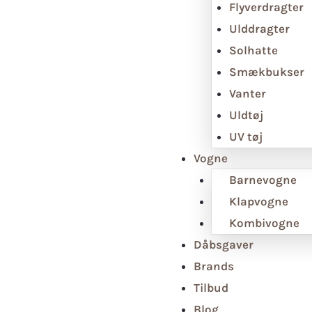
Flyverdragter
Ulddragter
Solhatte
Smækbukser
Vanter
Uldtøj
UV tøj
Vogne
Barnevogne
Klapvogne
Kombivogne
Dåbsgaver
Brands
Tilbud
Blog