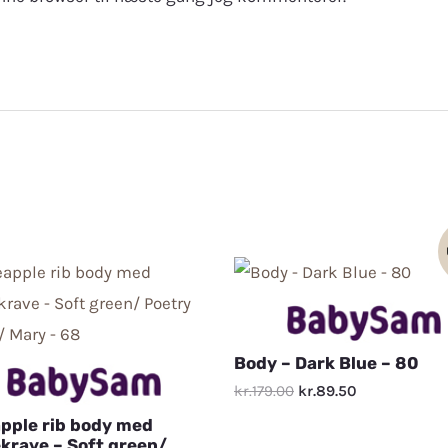
Body – Dark Blue – 80
kr.179.00
kr.89.50
pple rib body med
krave – Soft green/