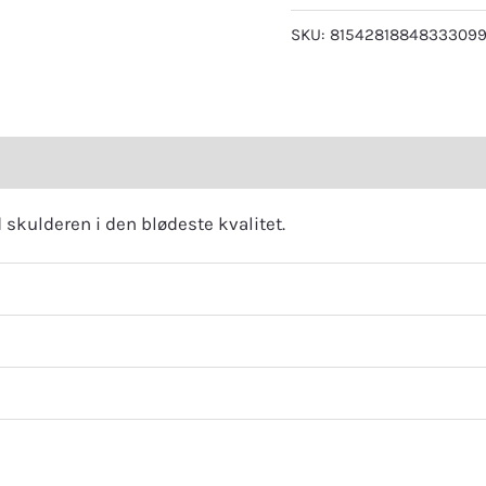
SKU:
8154281884833309
eviews (0)
kulderen i den blødeste kvalitet.