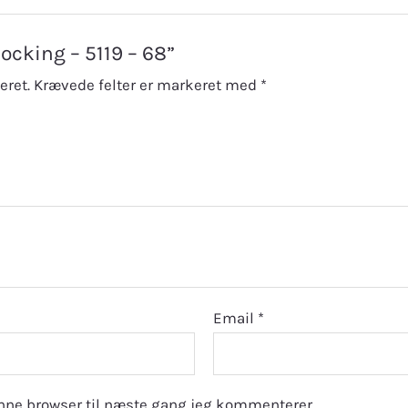
tocking – 5119 – 68”
eret.
Krævede felter er markeret med
*
Email
*
nne browser til næste gang jeg kommenterer.