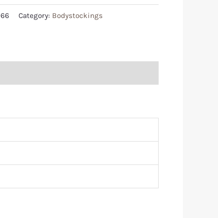
966
Category:
Bodystockings