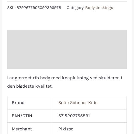
SKU:
8792677905092396978
Category:
Bodystockings
Description
Additional information
Reviews (0)
Langærmet rib body med knaplukning ved skulderen i
den blødeste kvalitet.
Brand
Sofie Schnoor Kids
EAN/GTIN
5715202755591
Merchant
Pixizoo