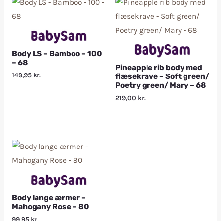
Body LS – Bamboo – 100
– 68
Pineapple rib body med
149,95
kr.
flæsekrave – Soft green/
Poetry green/ Mary – 68
219,00
kr.
Body lange ærmer –
Mahogany Rose – 80
99,95
kr.