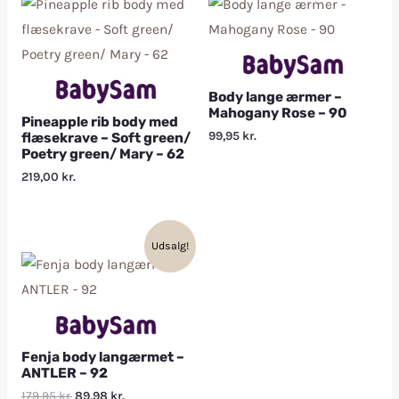
Body lange ærmer –
Mahogany Rose – 90
Pineapple rib body med
99,95
kr.
flæsekrave – Soft green/
Poetry green/ Mary – 62
219,00
kr.
Udsalg!
Fenja body langærmet –
ANTLER – 92
179,95
kr.
89,98
kr.