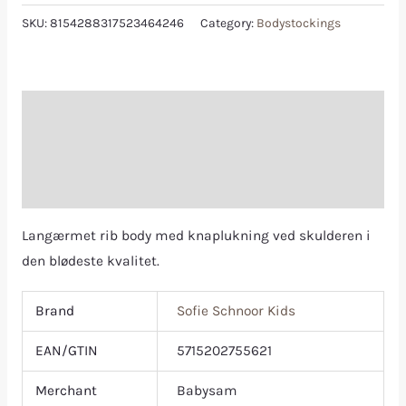
SKU:
8154288317523464246
Category:
Bodystockings
Description
Additional information
Reviews (0)
Langærmet rib body med knaplukning ved skulderen i
den blødeste kvalitet.
Brand
Sofie Schnoor Kids
EAN/GTIN
5715202755621
Merchant
Babysam