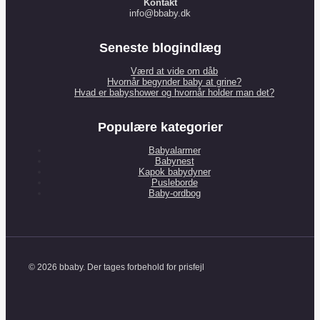
Kontakt
info@bbaby.dk
Seneste blogindlæg
Værd at vide om dåb
Hvornår begynder baby at grine?
Hvad er babyshower og hvornår holder man det?
Populære kategorier
Babyalarmer
Babynest
Kapok babydyner
Pusleborde
Baby-ordbog
© 2026 bbaby. Der tages forbehold for prisfejl