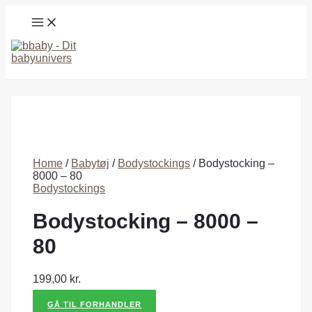
Gå
MAIN
til
MENU
indholdet
Søg
Home
/
Babytøj
/
Bodystockings
/ Bodystocking –
8000 – 80
Bodystockings
Bodystocking – 8000 –
80
199,00
kr.
GÅ TIL FORHANDLER