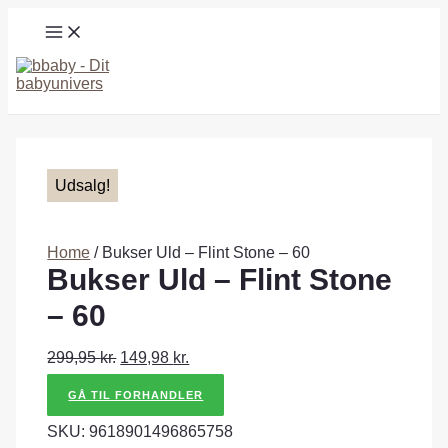
Gå
MAIN
til
MENU
indholdet
Søg
Udsalg!
Home
/ Bukser Uld – Flint Stone – 60
Bukser Uld – Flint Stone
– 60
299,95
kr.
149,98
kr.
GÅ TIL FORHANDLER
SKU:
9618901496865758