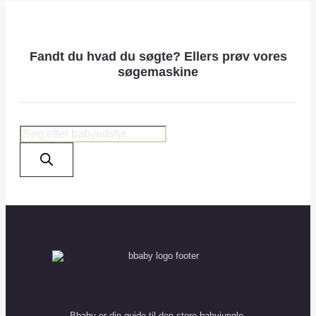
Fandt du hvad du søgte? Ellers prøv vores
søgemaskine
Products
search
Bbaby er din guide til den store babyjungle.