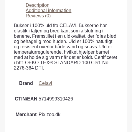
Description
Additional information
Reviews (0)
Bukser i 100% uld fra CELAVI. Bukserne har
elastik i taljen og bred kant som afslutning i
benene. Fremstillet i en uldkvalitet, der føles blød
og behagelig mod huden. Uld er 100% naturligt
og resistent overfor både vand og snavs. Uld er
temperaturregulerende, hvilket hjælper barnet
med at holde sig varm når det er koldt. Certificeret
i hht. OEKO-TEX® STANDARD 100 Cert. No.
2276-364 DTI.
Brand
Celavi
GTIN/EAN
5714999310426
Merchant
Pixizoo.dk