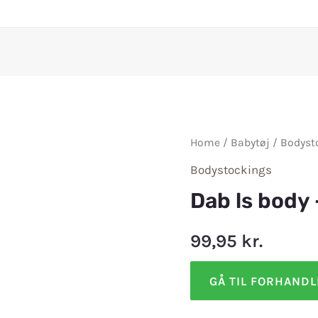
Home
/
Babytøj
/
Bodyst
Bodystockings
Dab ls body
99,95
kr.
GÅ TIL FORHAND