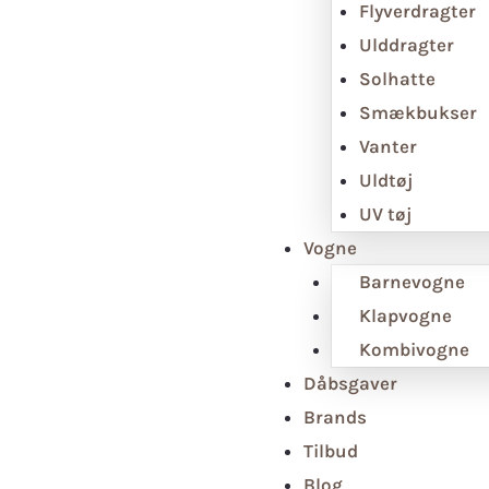
Flyverdragter
Ulddragter
Solhatte
Smækbukser
Vanter
Uldtøj
UV tøj
Vogne
Barnevogne
Klapvogne
Kombivogne
Dåbsgaver
Brands
Tilbud
Blog