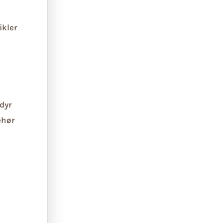
ikler
dyr
ehør