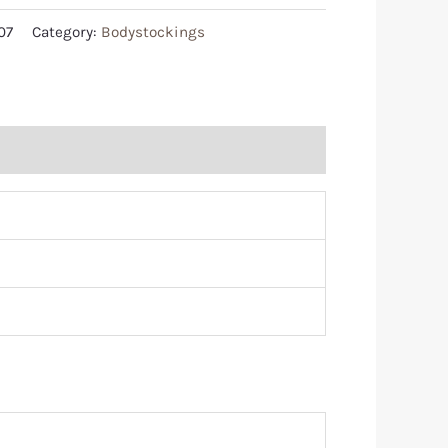
07
Category:
Bodystockings