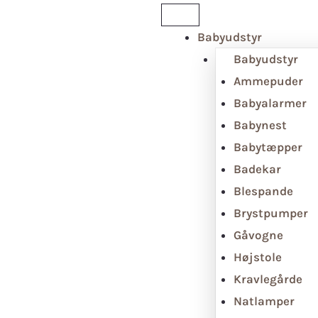
Babyudstyr
Babyudstyr
Ammepuder
Babyalarmer
Babynest
Babytæpper
Badekar
Blespande
Brystpumper
Gåvogne
Højstole
Kravlegårde
Natlamper