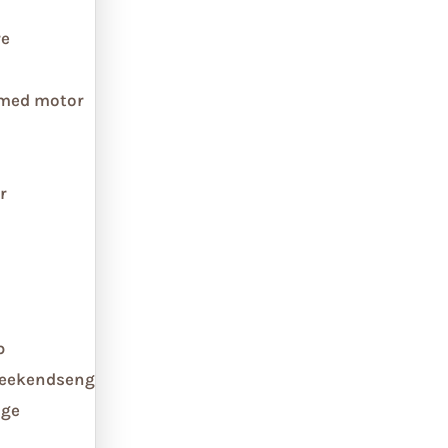
re
 med motor
r
b
weekendseng
ge