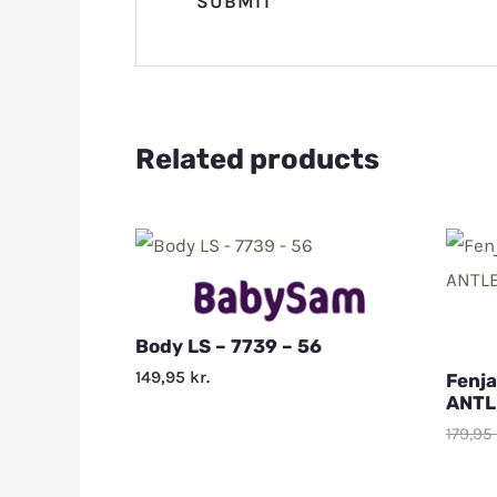
Related products
Body LS – 7739 – 56
149,95
kr.
Fenj
ANTL
179,95