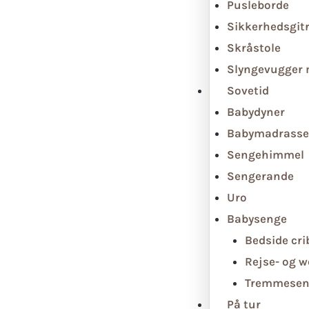
Pusleborde
Sikkerhedsgit
Skråstole
Slyngevugger
Sovetid
Babydyner
Babymadrasse
Sengehimmel
Sengerande
Uro
Babysenge
Bedside cri
Rejse- og 
Tremmesen
På tur