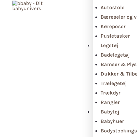
Autostole
Bæreseler og v
Køreposer
Pusletasker
Legetøj
Badelegetøj
Bamser & Plys
Dukker & Tilb
Trælegetøj
Trækdyr
Rangler
Babytøj
Babyhuer
Bodystockings