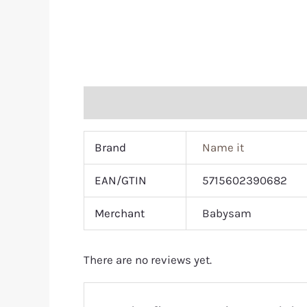
Additional information
Reviews (0)
Brand
Name it
EAN/GTIN
5715602390682
Merchant
Babysam
There are no reviews yet.