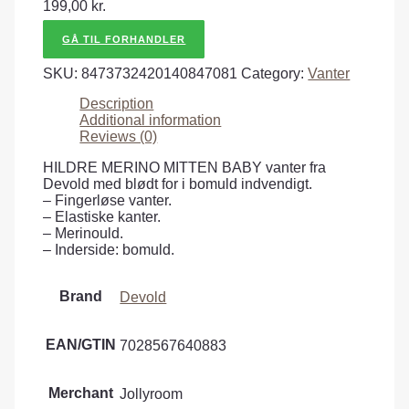
199,00
kr.
GÅ TIL FORHANDLER
SKU:
8473732420140847081
Category:
Vanter
Description
Additional information
Reviews (0)
HILDRE MERINO MITTEN BABY vanter fra
Devold med blødt for i bomuld indvendigt.
– Fingerløse vanter.
– Elastiske kanter.
– Merinould.
– Inderside: bomuld.
Brand
Devold
EAN/GTIN
7028567640883
Merchant
Jollyroom