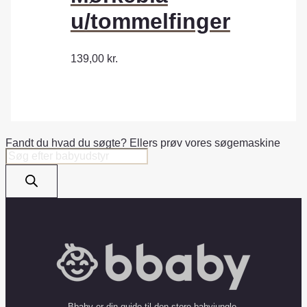
u/tommelfinger
139,00
kr.
Fandt du hvad du søgte? Ellers prøv vores søgemaskine
Products
search
Bbaby er din guide til den store babyjungle.