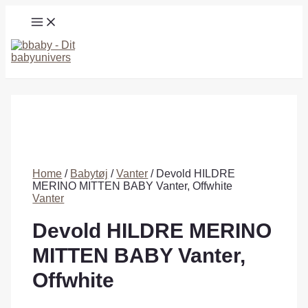
Gå
MAIN
til
MENU
indholdet
Søg
Home
/
Babytøj
/
Vanter
/ Devold HILDRE
MERINO MITTEN BABY Vanter, Offwhite
Vanter
Devold HILDRE MERINO
MITTEN BABY Vanter,
Offwhite