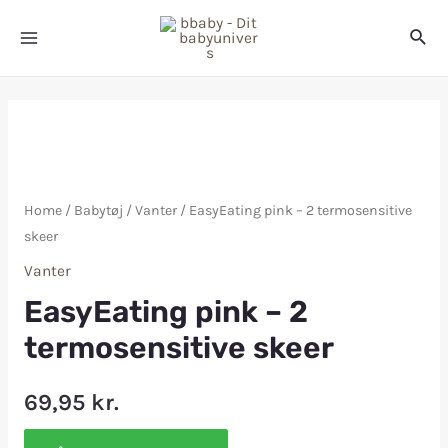
Home
/
Babytøj
/
Vanter
/ EasyEating pink – 2 termosensitive
skeer
Vanter
EasyEating pink – 2
termosensitive skeer
69,95
kr.