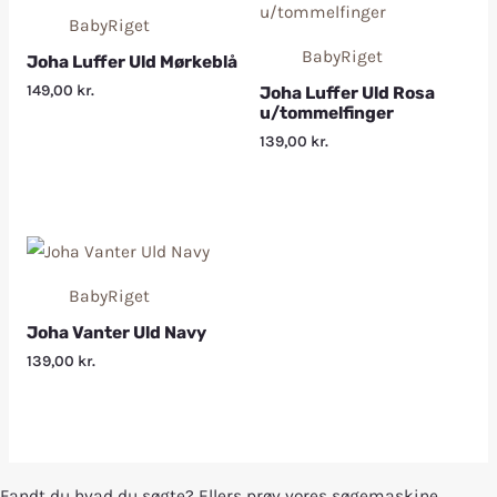
BabyRiget
BabyRiget
Joha Luffer Uld Mørkeblå
149,00
kr.
Joha Luffer Uld Rosa
u/tommelfinger
139,00
kr.
BabyRiget
Joha Vanter Uld Navy
139,00
kr.
Fandt du hvad du søgte? Ellers prøv vores søgemaskine