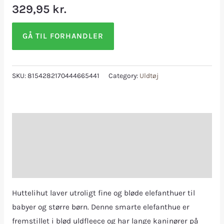
329,95
kr.
GÅ TIL FORHANDLER
SKU:
8154282170444665441
Category:
Uldtøj
Description
Additional information
Reviews (0)
Huttelihut laver utroligt fine og bløde elefanthuer til
babyer og større børn. Denne smarte elefanthue er
fremstillet i blød uldfleece og har lange kaninører på