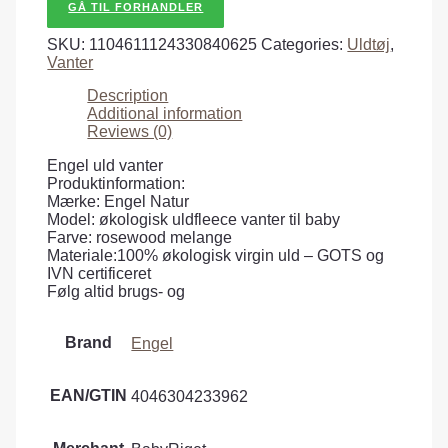
GÅ TIL FORHANDLER
SKU:
1104611124330840625
Categories:
Uldtøj
,
Vanter
Description
Additional information
Reviews (0)
Engel uld vanter
Produktinformation:
Mærke: Engel Natur
Model: økologisk uldfleece vanter til baby
Farve: rosewood melange
Materiale:100% økologisk virgin uld – GOTS og
IVN certificeret
Følg altid brugs- og
Brand
Engel
EAN/GTIN
4046304233962