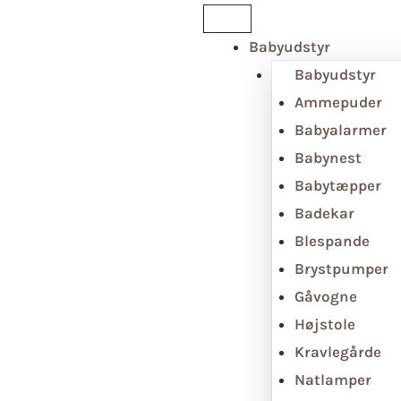
Babyudstyr
Babyudstyr
Ammepuder
Babyalarmer
Babynest
Babytæpper
Badekar
Blespande
Brystpumper
Gåvogne
Højstole
Kravlegårde
Natlamper