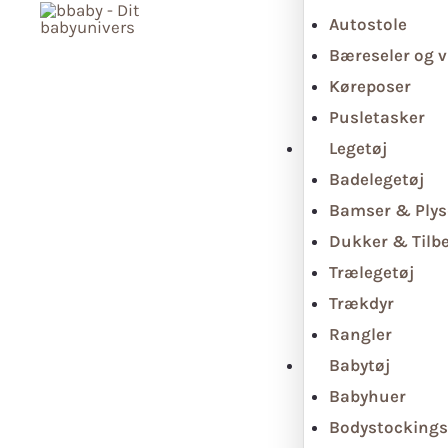
Autostole
Bæreseler og v
Køreposer
Pusletasker
Legetøj
Badelegetøj
Bamser & Plys
Dukker & Tilb
Trælegetøj
Trækdyr
Rangler
Babytøj
Babyhuer
Bodystockings