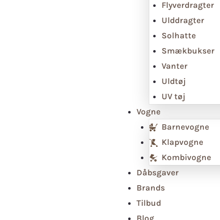
Flyverdragter
Ulddragter
Solhatte
Smækbukser
Vanter
Uldtøj
UV tøj
Vogne
Barnevogne
Klapvogne
Kombivogne
Dåbsgaver
Brands
Tilbud
Blog