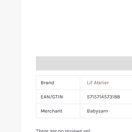
Additional information
Reviews (0)
Brand
Lil' Atelier
EAN/GTIN
5715714573188
Merchant
Babysam
There are no reviews yet.