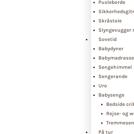
Pusleborde
Sikkerhedsgit
Skråstole
Slyngevugger
Sovetid
Babydyner
Babymadrasse
Sengehimmel
Sengerande
Uro
Babysenge
Bedside cri
Rejse- og 
Tremmesen
På tur