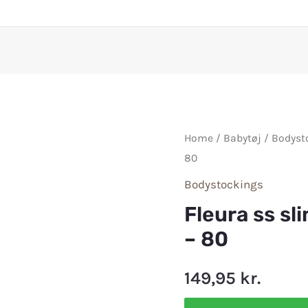
Home
/
Babytøj
/
Bodyst
80
Bodystockings
Fleura ss s
– 80
149,95
kr.