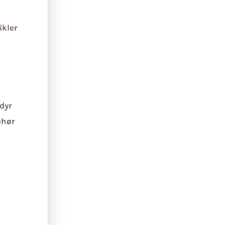
ikler
dyr
ehør