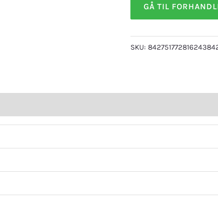
GÅ TIL FORHAND
SKU:
84275177281624384