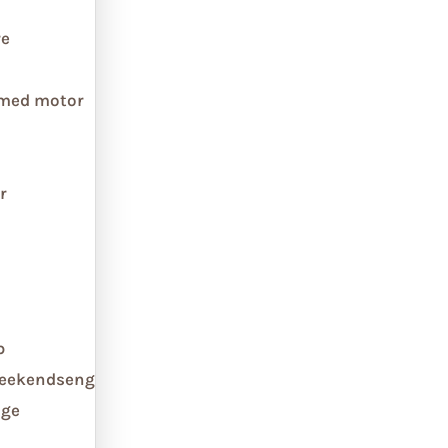
re
 med motor
r
b
weekendseng
ge