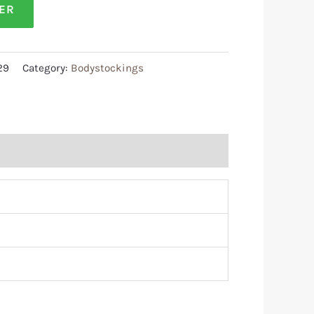
LER
29
Category:
Bodystockings