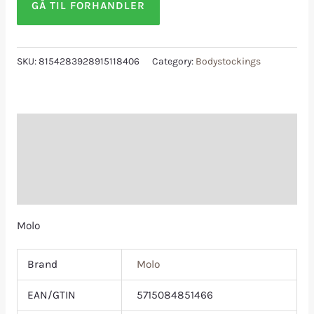
GÅ TIL FORHANDLER
SKU:
8154283928915118406
Category:
Bodystockings
Description
Additional information
Reviews (0)
Molo
Brand
Molo
EAN/GTIN
5715084851466