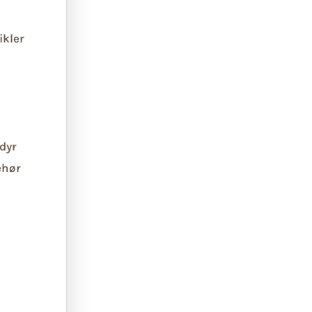
ikler
dyr
ehør