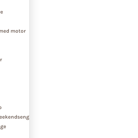
re
 med motor
r
b
weekendseng
ge