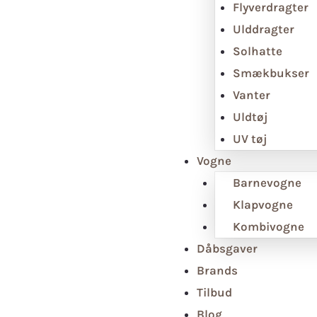
Flyverdragter
Ulddragter
Solhatte
Smækbukser
Vanter
Uldtøj
UV tøj
Vogne
Barnevogne
Klapvogne
Kombivogne
Dåbsgaver
Brands
Tilbud
Blog