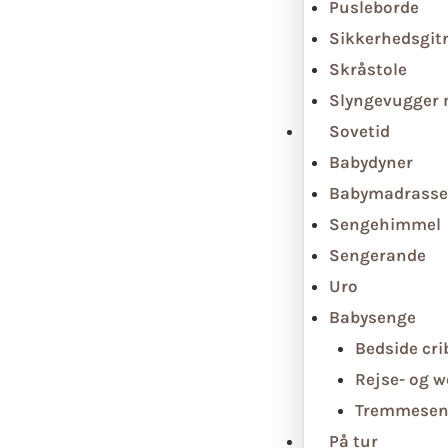
Pusleborde
Sikkerhedsgit
Skråstole
Slyngevugger
Sovetid
Babydyner
Babymadrasse
Sengehimmel
Sengerande
Uro
Babysenge
Bedside cri
Rejse- og 
Tremmesen
På tur