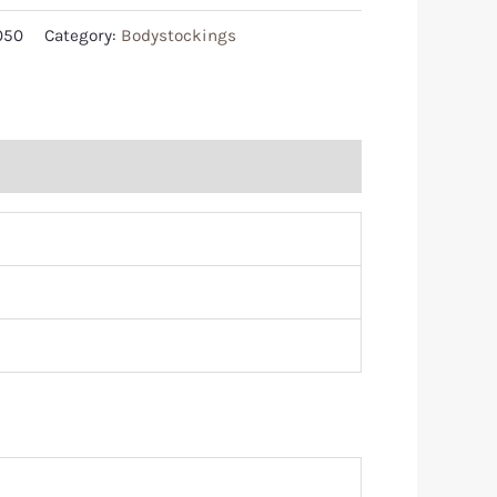
050
Category:
Bodystockings