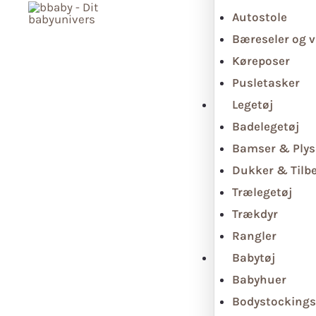
Autostole
Bæreseler og v
Køreposer
Pusletasker
Legetøj
Badelegetøj
Bamser & Plys
Dukker & Tilb
Trælegetøj
Trækdyr
Rangler
Babytøj
Babyhuer
Bodystockings