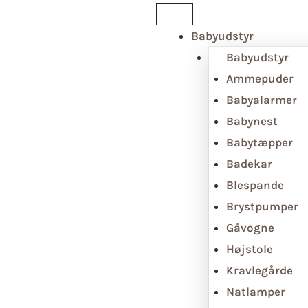
Babyudstyr
Babyudstyr
Ammepuder
Babyalarmer
Babynest
Babytæpper
Badekar
Blespande
Brystpumper
Gåvogne
Højstole
Kravlegårde
Natlamper