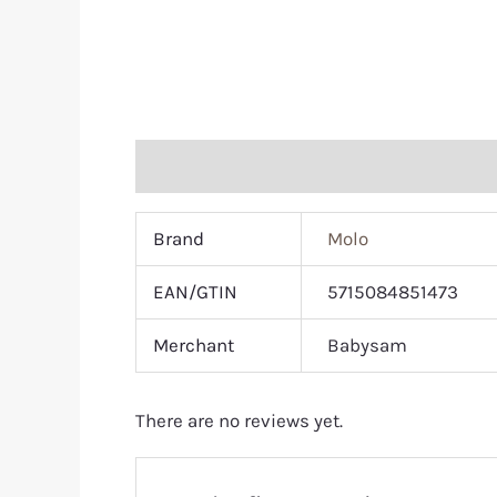
Additional information
Reviews (0)
Brand
Molo
EAN/GTIN
5715084851473
Merchant
Babysam
There are no reviews yet.