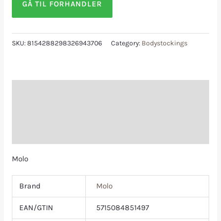
GÅ TIL FORHANDLER
SKU:
8154288298326943706
Category:
Bodystockings
Description
Additional information
Reviews (0)
Molo
Brand
Molo
EAN/GTIN
5715084851497