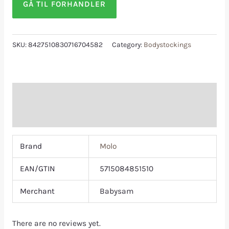
GÅ TIL FORHANDLER
SKU:
8427510830716704582
Category:
Bodystockings
Additional information
Reviews (0)
Brand
Molo
EAN/GTIN
5715084851510
Merchant
Babysam
There are no reviews yet.