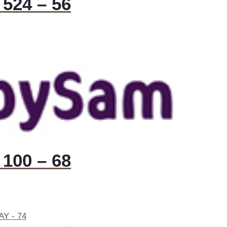
524 – 56
100 – 68