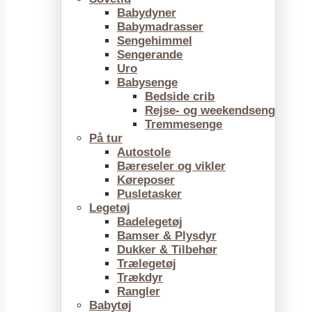
Babydyner
Babymadrasser
Sengehimmel
Sengerande
Uro
Babysenge
Bedside crib
Rejse- og weekendseng
Tremmesenge
På tur
Autostole
Bæreseler og vikler
Køreposer
Pusletasker
Legetøj
Badelegetøj
Bamser & Plysdyr
Dukker & Tilbehør
Trælegetøj
Trækdyr
Rangler
Babytøj