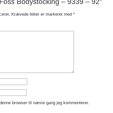
w “Foss Bodystocking – 9339 – 92”
ceret.
Krævede felter er markeret med
*
 denne browser til næste gang jeg kommenterer.