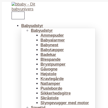
Gå
til
indholdet
Babyudstyr
Babyudstyr
Ammepuder
Babyalarmer
Babynest
Babytæpper
Badekar
Blespande
Brystpumper
Gåvogne
Højstole
Kravlegårde
Natlamper
Pusleborde
Sikkerhedsgitre
Skråstole
Slyngevugger med motor
Sovetid