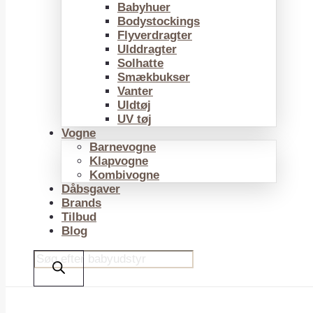
Babyhuer
Bodystockings
Flyverdragter
Ulddragter
Solhatte
Smækbukser
Vanter
Uldtøj
UV tøj
Vogne
Barnevogne
Klapvogne
Kombivogne
Dåbsgaver
Brands
Tilbud
Blog
Products
search