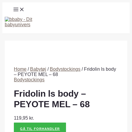
Gå
MAIN
til
MENU
indholdet
Søg
Home
/
Babytøj
/
Bodystockings
/ Fridolin ls body
– PEYOTE MEL – 68
Bodystockings
Fridolin ls body –
PEYOTE MEL – 68
119,95
kr.
GÅ TIL FORHANDLER