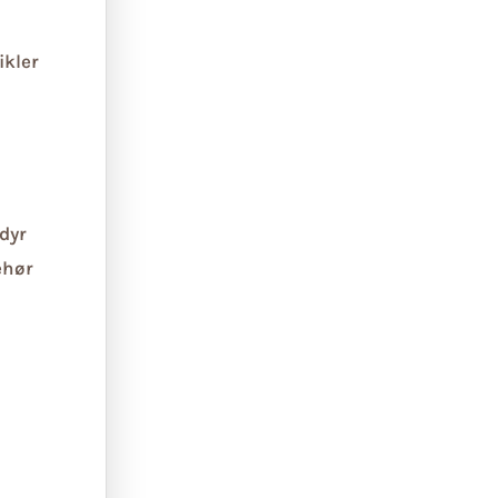
ikler
dyr
ehør