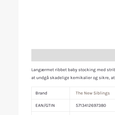
Description
Additional information
R
Langærmet ribbet baby stocking med strib
at undgå skadelige kemikalier og sikre, at 
Brand
The New Siblings
EAN/GTIN
5713412697380