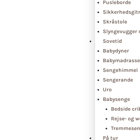
Pusleborde
Sikkerhedsgit
Skråstole
Slyngevugger
Sovetid
Babydyner
Babymadrasse
Sengehimmel
Sengerande
Uro
Babysenge
Bedside cri
Rejse- og 
Tremmesen
På tur