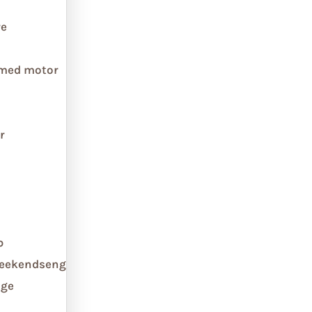
re
 med motor
r
b
weekendseng
ge