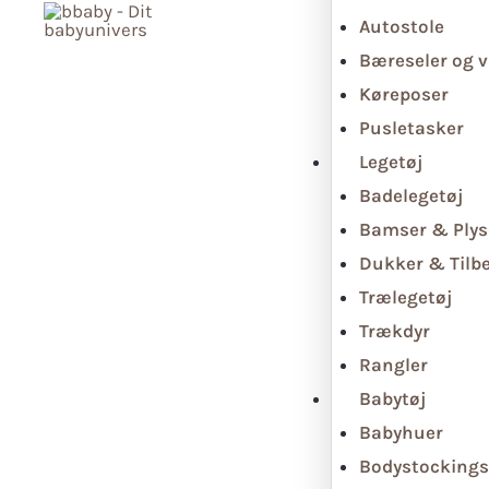
Autostole
Bæreseler og v
Køreposer
Pusletasker
Legetøj
Badelegetøj
Bamser & Plys
Dukker & Tilb
Trælegetøj
Trækdyr
Rangler
Babytøj
Babyhuer
Bodystockings