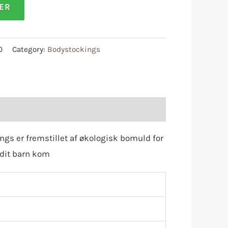
LER
0
Category:
Bodystockings
gs er fremstillet af økologisk bomuld for
e dit barn kom