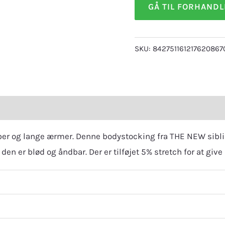
GÅ TIL FORHAND
SKU:
842751161217620867
eviews (0)
er og lange ærmer. Denne bodystocking fra THE NEW siblin
den er blød og åndbar. Der er tilføjet 5% stretch for at giv