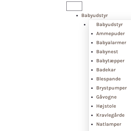
Babyudstyr
Babyudstyr
Ammepuder
Babyalarmer
Babynest
Babytæpper
Badekar
Blespande
Brystpumper
Gåvogne
Højstole
Kravlegårde
Natlamper