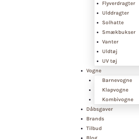
Flyverdragter
Ulddragter
Solhatte
Smækbukser
Vanter
Uldtøj
UV tøj
Vogne
Barnevogne
Klapvogne
Kombivogne
Dåbsgaver
Brands
Tilbud
Blog