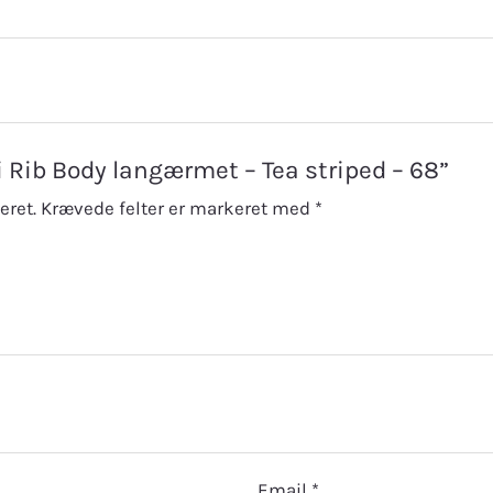
ni Rib Body langærmet – Tea striped – 68”
eret.
Krævede felter er markeret med
*
Email
*