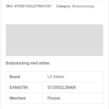
SKU:
8792674151270047247
Category:
Bodystockings
Description
Additional information
Reviews (0)
Bodystocking med striber.
Brand
Lil' Atelier
EAN/GTIN
5715501128409
Merchant
Pixizoo