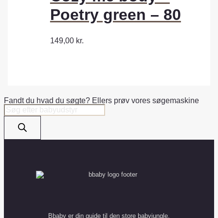
Poetry green – 80
149,00
kr.
Fandt du hvad du søgte? Ellers prøv vores søgemaskine
Products
search
Bbaby er din guide til den store babyjungle.