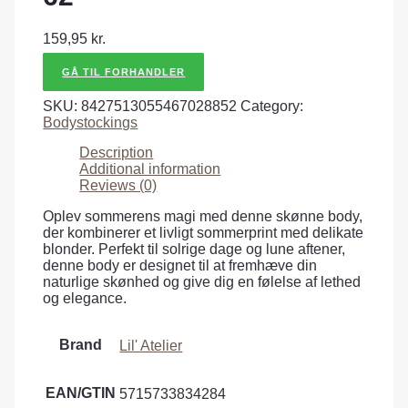
159,95
kr.
GÅ TIL FORHANDLER
SKU:
8427513055467028852
Category:
Bodystockings
Description
Additional information
Reviews (0)
Oplev sommerens magi med denne skønne body,
der kombinerer et livligt sommerprint med delikate
blonder. Perfekt til solrige dage og lune aftener,
denne body er designet til at fremhæve din
naturlige skønhed og give dig en følelse af lethed
og elegance.
Brand
Lil' Atelier
EAN/GTIN
5715733834284