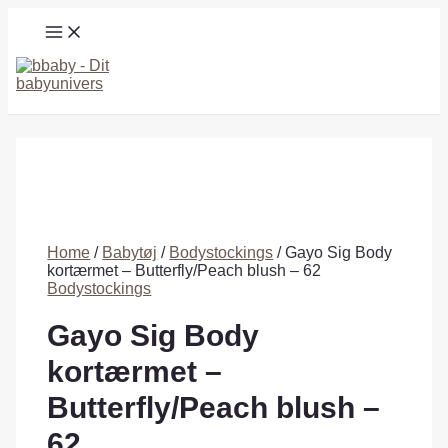
Gå
MAIN
til
MENU
indholdet
Søg
Home
/
Babytøj
/
Bodystockings
/ Gayo Sig Body
kortærmet – Butterfly/Peach blush – 62
Bodystockings
Gayo Sig Body
kortærmet –
Butterfly/Peach blush –
62