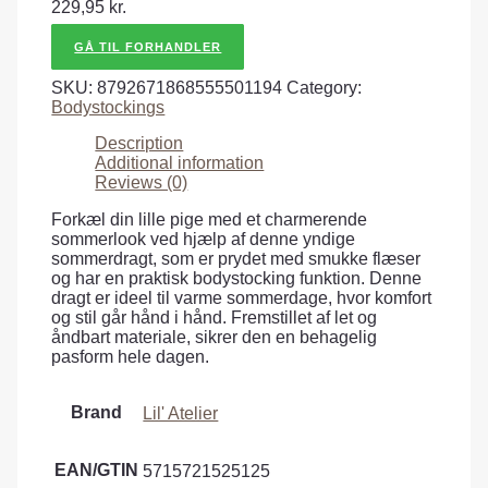
229,95
kr.
GÅ TIL FORHANDLER
SKU:
8792671868555501194
Category:
Bodystockings
Description
Additional information
Reviews (0)
Forkæl din lille pige med et charmerende
sommerlook ved hjælp af denne yndige
sommerdragt, som er prydet med smukke flæser
og har en praktisk bodystocking funktion. Denne
dragt er ideel til varme sommerdage, hvor komfort
og stil går hånd i hånd. Fremstillet af let og
åndbart materiale, sikrer den en behagelig
pasform hele dagen.
Brand
Lil' Atelier
EAN/GTIN
5715721525125