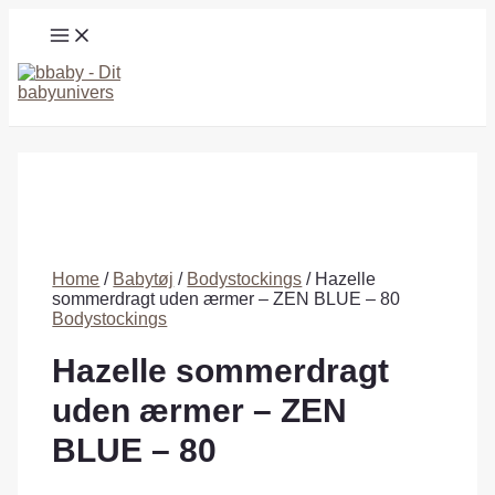
Gå
MAIN
til
MENU
indholdet
Søg
Home
/
Babytøj
/
Bodystockings
/ Hazelle
sommerdragt uden ærmer – ZEN BLUE – 80
Bodystockings
Hazelle sommerdragt
uden ærmer – ZEN
BLUE – 80