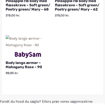
Pineapple rib body med
Pineapple rib body med
flæsekrave – Soft green/
flæsekrave – Soft green/
Poetry green/ Mary – 68
Poetry green/ Mary – 62
219,00
kr.
219,00
kr.
Body lange ærmer –
Mahogany Rose – 90
99,95
kr.
Fandt du hvad du søgte? Ellers prøv vores søgemaskine