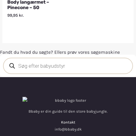
Body langærmet –
Pinecone – 50
99,95
kr.
Fandt du hvad du søgte? Ellers prøv vores søgemaskine
Bbaby er din guide til den store babyjungle.
Kontakt
info@bbaby.dk