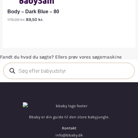
Body – Dark Blue – 80
179,00
kr.
89,50
kr.
Fandt du hvad du søgte? Ellers prøv vores søgemaskine
Bbaby er din guide til den store babyjungle.
Kontakt
info@bbaby.dk