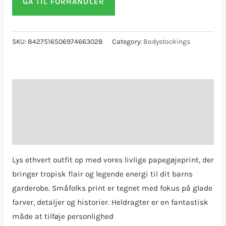
GÅ TIL FORHANDLER
SKU:
8427516506974663028
Category:
Bodystockings
Description
Additional information
Reviews (0)
Lys ethvert outfit op med vores livlige papegøjeprint, der
bringer tropisk flair og legende energi til dit barns
garderobe. Småfolks print er tegnet med fokus på glade
farver, detaljer og historier. Heldragter er en fantastisk
måde at tilføje personlighed