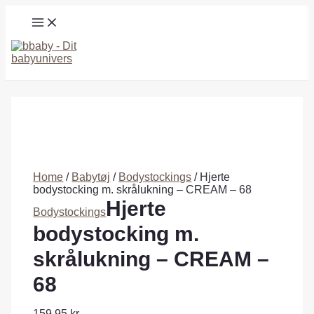
Gå
MAIN
til
MENU
indholdet
Søg
Home
/
Babytøj
/
Bodystockings
/ Hjerte
bodystocking m. skrålukning – CREAM – 68
Hjerte
Bodystockings
bodystocking m.
skrålukning – CREAM –
68
159,95
kr.