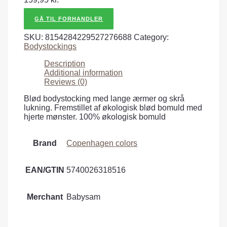
GÅ TIL FORHANDLER
SKU:
8154284229527276688
Category:
Bodystockings
Description
Additional information
Reviews (0)
Blød bodystocking med lange ærmer og skrå
lukning. Fremstillet af økologisk blød bomuld med
hjerte mønster. 100% økologisk bomuld
Brand
Copenhagen colors
EAN/GTIN
5740026318516
Merchant
Babysam