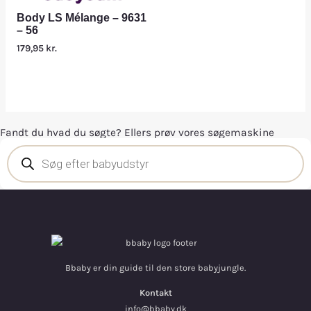
Body LS Mélange – 9631
– 56
179,95
kr.
Fandt du hvad du søgte? Ellers prøv vores søgemaskine
Bbaby er din guide til den store babyjungle.
Kontakt
info@bbaby.dk