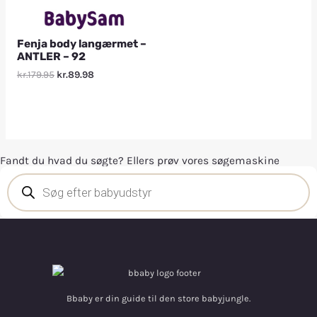
Fenja body langærmet –
ANTLER – 92
kr.179.95
kr.89.98
Fandt du hvad du søgte? Ellers prøv vores søgemaskine
Bbaby er din guide til den store babyjungle.