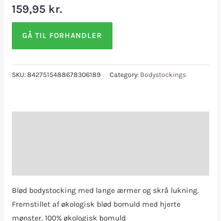
159,95
kr.
GÅ TIL FORHANDLER
SKU:
8427515488678306189
Category:
Bodystockings
Description
Additional information
Reviews (0)
Blød bodystocking med lange ærmer og skrå lukning.
Fremstillet af økologisk blød bomuld med hjerte
mønster. 100% økologisk bomuld