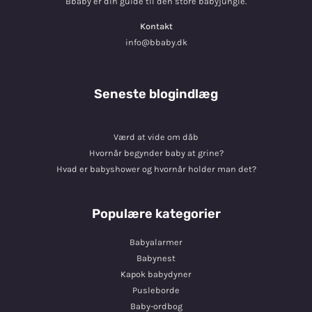
Bbaby er din guide til den store babyjungle.
Kontakt
info@bbaby.dk
Seneste blogindlæg
Værd at vide om dåb
Hvornår begynder baby at grine?
Hvad er babyshower og hvornår holder man det?
Populære kategorier
Babyalarmer
Babynest
Kapok babydyner
Pusleborde
Baby-ordbog