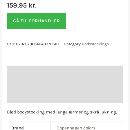
159,95
kr.
GÅ TIL FORHANDLER
SKU:
8792679664049370510
Category:
Bodystockings
Description
Additional information
Reviews (0)
Blød bodystocking med lange ærmer og skrå lukning.
Brand
Copenhagen colors