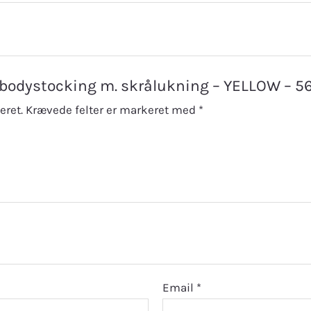
te bodystocking m. skrålukning – YELLOW – 5
eret.
Krævede felter er markeret med
*
Email
*