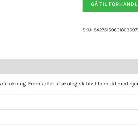
GÅ TIL FORHAND
SKU:
84275150631803597
eviews (0)
å lukning. Fremstillet af økologisk blød bomuld med hjer