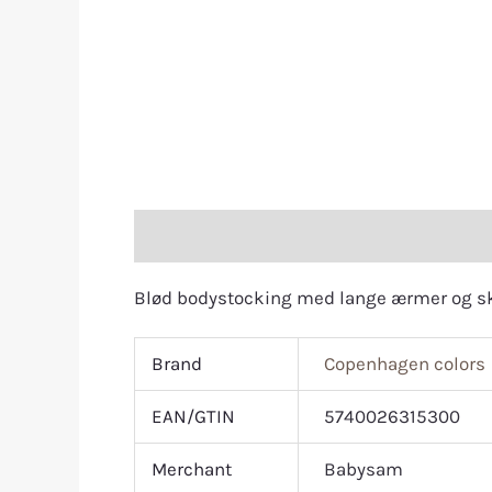
Description
Additional information
R
Blød bodystocking med lange ærmer og skr
Brand
Copenhagen colors
EAN/GTIN
5740026315300
Merchant
Babysam