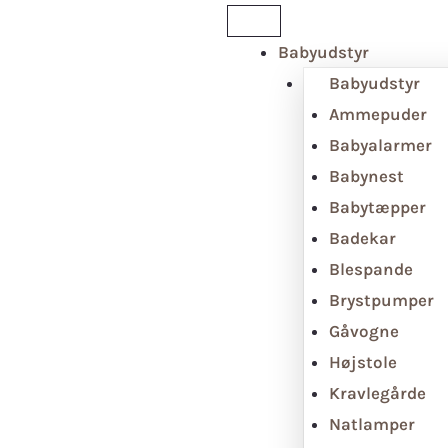
Babyudstyr
Babyudstyr
Ammepuder
Babyalarmer
Babynest
Babytæpper
Badekar
Blespande
Brystpumper
Gåvogne
Højstole
Kravlegårde
Natlamper