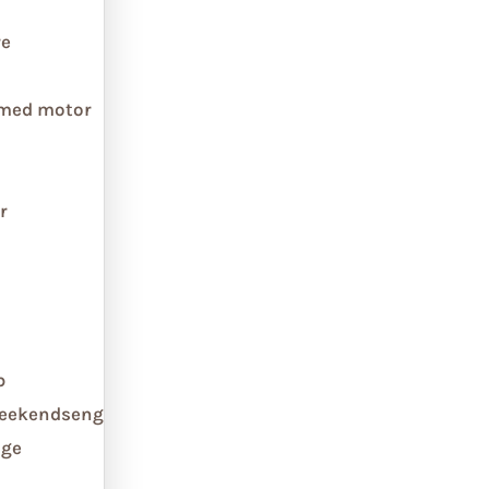
re
 med motor
r
b
weekendseng
ge