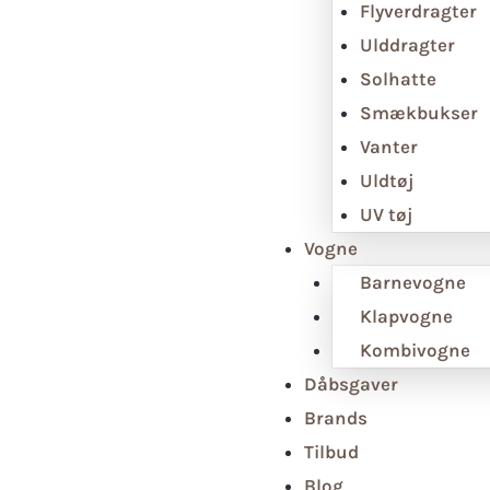
Flyverdragter
Ulddragter
Solhatte
Smækbukser
Vanter
Uldtøj
UV tøj
Vogne
Barnevogne
Klapvogne
Kombivogne
Dåbsgaver
Brands
Tilbud
Blog