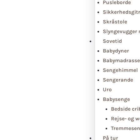
Pusleborde
Sikkerhedsgit
Skråstole
Slyngevugger
Sovetid
Babydyner
Babymadrasse
Sengehimmel
Sengerande
Uro
Babysenge
Bedside cri
Rejse- og 
Tremmesen
På tur