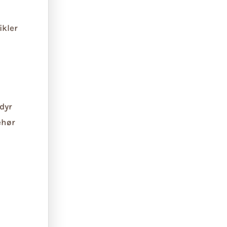
ikler
dyr
ehør