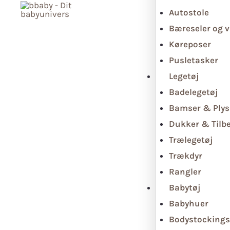
Autostole
Bæreseler og v
Køreposer
Pusletasker
Legetøj
Badelegetøj
Bamser & Plys
Dukker & Tilb
Trælegetøj
Trækdyr
Rangler
Babytøj
Babyhuer
Bodystockings