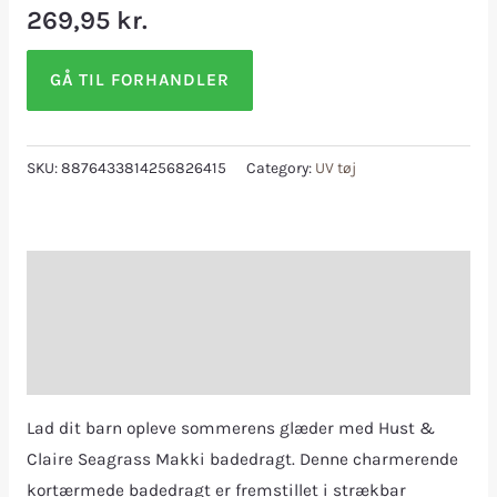
269,95
kr.
GÅ TIL FORHANDLER
SKU:
8876433814256826415
Category:
UV tøj
Description
Additional information
Reviews (0)
Lad dit barn opleve sommerens glæder med Hust &
Claire Seagrass Makki badedragt. Denne charmerende
kortærmede badedragt er fremstillet i strækbar