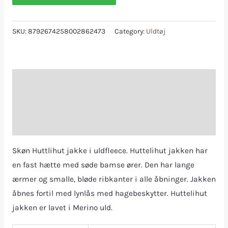
SKU:
8792674258002862473
Category:
Uldtøj
Description
Additional information
Reviews (0)
Skøn Huttlihut jakke i uldfleece. Huttelihut jakken har
en fast hætte med søde bamse ører. Den har lange
ærmer og smalle, bløde ribkanter i alle åbninger. Jakken
åbnes fortil med lynlås med hagebeskytter. Huttelihut
jakken er lavet i Merino uld.