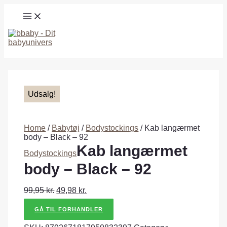
Gå
MAIN
til
MENU
indholdet
Søg
Udsalg!
Home
/
Babytøj
/
Bodystockings
/ Kab langærmet
body – Black – 92
Kab langærmet
Bodystockings
body – Black – 92
99,95
kr.
49,98
kr.
GÅ TIL FORHANDLER