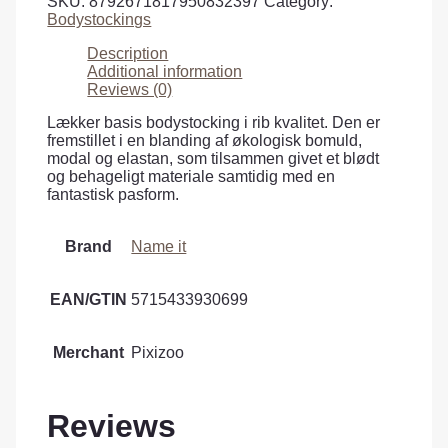
SKU:
8792671817950832397
Category:
Bodystockings
Description
Additional information
Reviews (0)
Lækker basis bodystocking i rib kvalitet. Den er
fremstillet i en blanding af økologisk bomuld,
modal og elastan, som tilsammen givet et blødt
og behageligt materiale samtidig med en
fantastisk pasform.
Brand
Name it
EAN/GTIN
5715433930699
Merchant
Pixizoo
Reviews