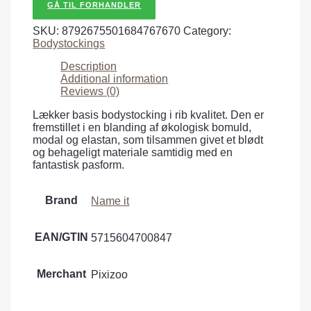
GÅ TIL FORHANDLER
SKU:
8792675501684767670
Category:
Bodystockings
Description
Additional information
Reviews (0)
Lækker basis bodystocking i rib kvalitet. Den er
fremstillet i en blanding af økologisk bomuld,
modal og elastan, som tilsammen givet et blødt
og behageligt materiale samtidig med en
fantastisk pasform.
Brand
Name it
EAN/GTIN
5715604700847
Merchant
Pixizoo