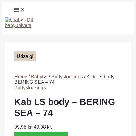
Gå
MAIN
til
MENU
indholdet
Søg
Udsalg!
Home
/
Babytøj
/
Bodystockings
/ Kab LS body –
BERING SEA – 74
Bodystockings
Kab LS body – BERING
SEA – 74
99,95
kr.
49,98
kr.