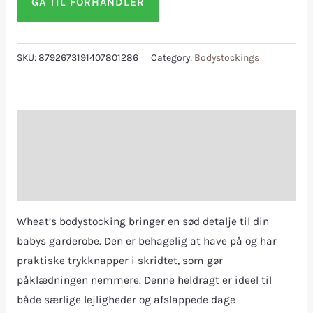
GÅ TIL FORHANDLER
SKU:
8792673191407801286
Category:
Bodystockings
Description
Additional information
Reviews (0)
Wheat’s bodystocking bringer en sød detalje til din
babys garderobe. Den er behagelig at have på og har
praktiske trykknapper i skridtet, som gør
påklædningen nemmere. Denne heldragt er ideel til
både særlige lejligheder og afslappede dage